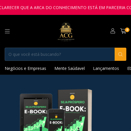
ARECER QUE A ARCA DO CONHECIMENTO ESTÁ EM PARCERIA COM 
0
Negócios e Empresas
Mente Saúdavel
Lançamentos
E