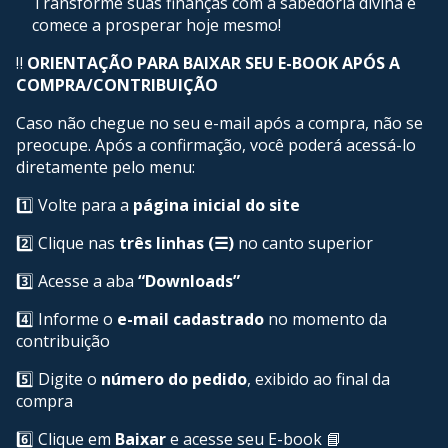
Transforme suas finanças com a sabedoria divina e
comece a prosperar hoje mesmo!
‼️
ORIENTAÇÃO PARA BAIXAR SEU E-BOOK APÓS A
COMPRA/CONTRIBUIÇÃO
Caso não chegue no seu e-mail após a compra, não se
preocupe. Após a confirmação, você poderá acessá-lo
diretamente pelo menu:
1️⃣ Volte para a
página inicial do site
2️⃣ Clique nas
três linhas (☰)
no canto superior
3️⃣ Acesse a aba
“Downloads”
4️⃣ Informe o
e-mail cadastrado
no momento da
contribuição
5️⃣ Digite o
número do pedido
, exibido ao final da
compra
6️⃣ Clique em
Baixar
e acesse seu E-book 📘