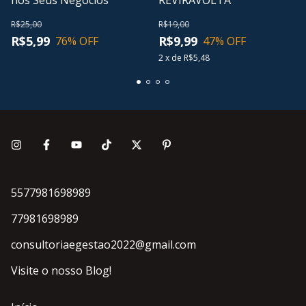
nos Seus Negócios
REVIRAVOLTA
R$25,00
R$19,00
R$5,99
R$9,99
76
% OFF
47
% OFF
2
x
de
R$5,48
5577981698989
77981698989
consultoriaegestao2022@gmail.com
Visite o nosso Blog!