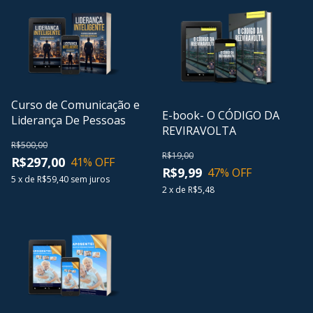
Curso de Comunicação e
E-book- O CÓDIGO DA
Liderança De Pessoas
REVIRAVOLTA
R$500,00
R$19,00
R$297,00
41
% OFF
R$9,99
47
% OFF
5
x
de
R$59,40
sem juros
2
x
de
R$5,48