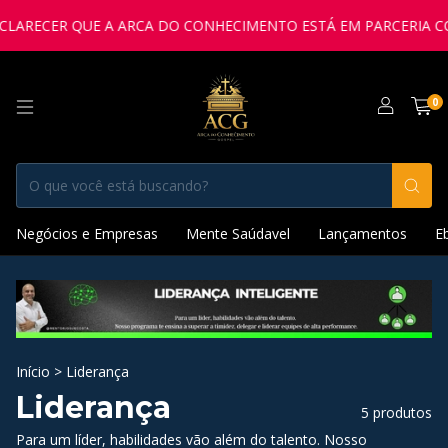
LARECER QUE A ARCA DO CONHECIMENTO ESTÁ EM PARCERIA COM 
0
Negócios e Empresas
Mente Saúdavel
Lançamentos
E
Início
>
Liderança
Liderança
5 produtos
Para um líder, habilidades vão além do talento. Nosso