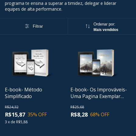
programa te ensina a superar a timidez, delegar e liderar
equipes de alta performance.
Ordenar por:
Filtrar
Mais vendidos
E-book- Método
E-book- Os Improváveis-
Simplificado
Uma Pagina Exemplar
Gratuito
R$24,32
R$25,68
R$15,87
R$8,28
35
% OFF
68
% OFF
3
x
de
R$5,88