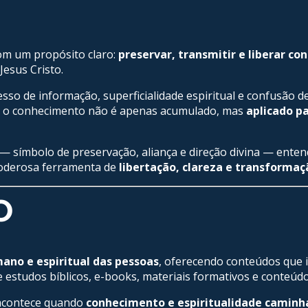
m um propósito claro:
preservar, transmitir e liberar c
esus Cristo.
o de informação, superficialidade espiritual e confusão de 
e o conhecimento não é apenas acumulado, mas
aplicado p
ca” — símbolo de preservação, aliança e direção divina — en
poderosa ferramenta de
libertação, clareza e transformaç
O
ano e espiritual das pessoas
, oferecendo conteúdos que 
estudos bíblicos, e-books, materiais formativos e conteúdos
 acontece quando
conhecimento e espiritualidade caminh