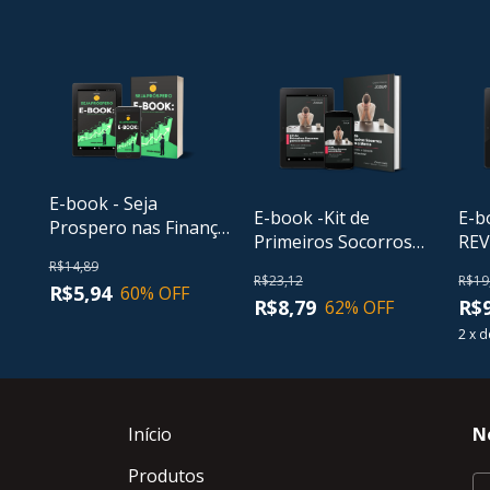
E-book - Seja
E-book -Kit de
E-b
Prospero nas Finanças
Primeiros Socorros
RE
- a Luz da Palavra de
para a Mente
R$14,89
Deus
R$23,12
R$19
R$5,94
60
% OFF
R$8,79
R$9
62
% OFF
2
x
d
Início
N
Produtos