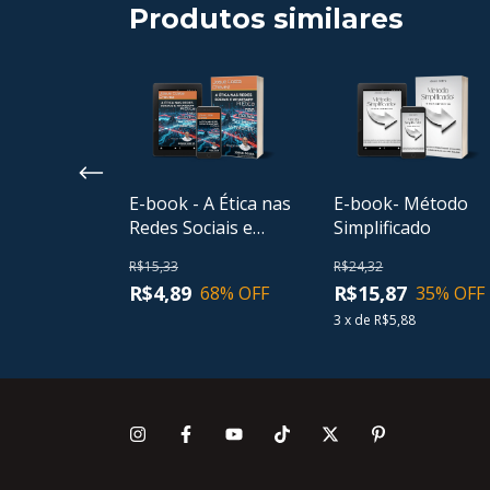
Produtos similares
E-book - A Ética nas
E-book- Método
Seja
Redes Sociais e
Simplificado
o nos Seus
WhatsApp: Ética no
s
R$15,33
R$24,32
ambiente Digital
R$4,89
R$15,87
68
% OFF
35
% OFF
76
% OFF
3
x
de
R$5,88