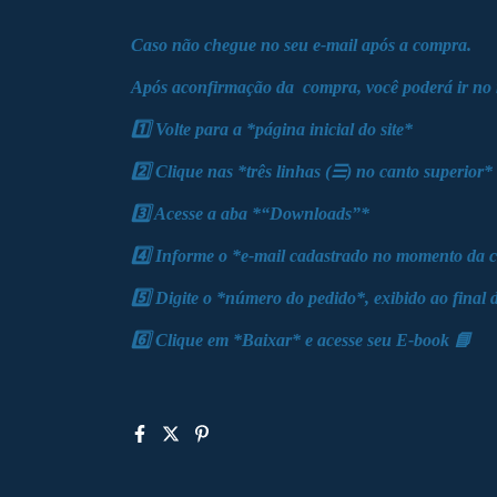
Caso não chegue no seu e-mail após a compra.
Após aconfirmação da compra, você poderá ir n
1️⃣ Volte para a *página inicial do site*
2️⃣ Clique nas *três linhas (☰) no canto superior*
3️⃣ Acesse a aba *“Downloads”*
4️⃣ Informe o *e-mail cadastrado no momento da 
5️⃣ Digite o *número do pedido*, exibido ao final
6️⃣ Clique em *Baixar* e acesse seu E-book 📘