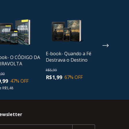
E-book- Quando a Fé
E-book - Juv
ook- O CÓDIGO DA
Destrava o Destino
Forte e Seus 
VIRAVOLTA
R$5,99
R$12,00
,00
R$1,99
R$3,54
67
% OFF
71
% 
,99
47
% OFF
e
R$5,48
ewsletter