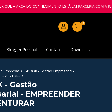
E A ARCA DO CONHECIMENTO ESTÁ EM PARCERIA COM A IGREJA 
0
Blogger Pessoal
Contato
Downloads
Pergu
 e Empresas
>
E-BOOK - Gestão Empresarial -
U AVENTURAR
 - Gestão
arial - EMPREENDER
ENTURAR