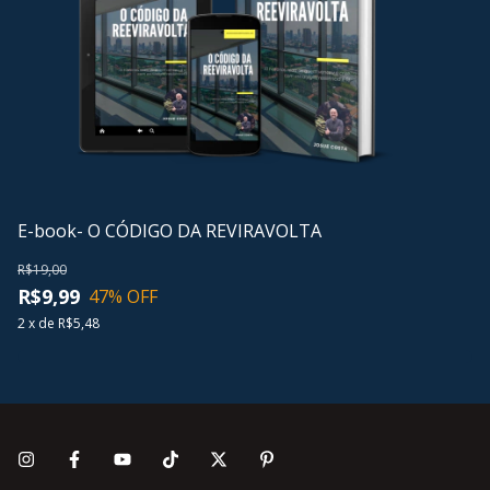
E-
d
E-book- O CÓDIGO DA REVIRAVOLTA
R$
R$19,00
R
R$9,99
47
% OFF
2
x
de
R$5,48