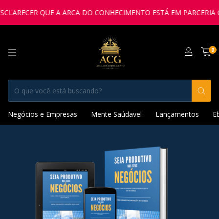
LARECER QUE A ARCA DO CONHECIMENTO ESTÁ EM PARCERIA COM
0
Negócios e Empresas
Mente Saúdavel
Lançamentos
E