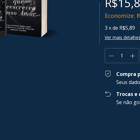
R$15,
Economize:
R
3
x de
R$5,89
Ver mais detalhe
Compra p
Seus dado
Trocas e
Se não go