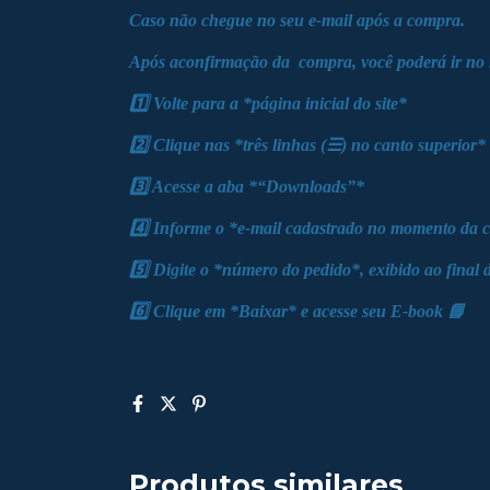
Caso não chegue no seu e-mail após a compra.
Após aconfirmação da compra, você poderá ir n
1️⃣ Volte para a *página inicial do site*
2️⃣ Clique nas *três linhas (☰) no canto superior*
3️⃣ Acesse a aba *“Downloads”*
4️⃣ Informe o *e-mail cadastrado no momento da 
5️⃣ Digite o *número do pedido*, exibido ao final
6️⃣ Clique em *Baixar* e acesse seu E-book 📘
Produtos similares