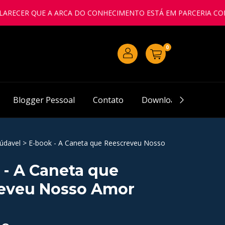
 QUE A ARCA DO CONHECIMENTO ESTÁ EM PARCERIA COM A IGRE
0
Blogger Pessoal
Contato
Downloads
Pergu
údavel
>
E-book - A Caneta que Reescreveu Nosso
 - A Caneta que
eveu Nosso Amor