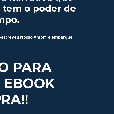
 tem o poder de
mpo.
Reescreveu Nosso Amor" e embarque
O PARA
U EBOOK
RA‼️