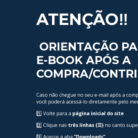
ATENÇÃO‼️
ORIENTAÇÃO PA
E-BOOK APÓS A
COMPRA/CONTRI
Caso não chegue no seu e-mail após a comp
você poderá acessá-lo diretamente pelo me
1️⃣ Volte para a
página inicial do site
2️⃣ Clique nas
três linhas (☰)
no canto supe
3️⃣ Acesse a aba
“Downloads”