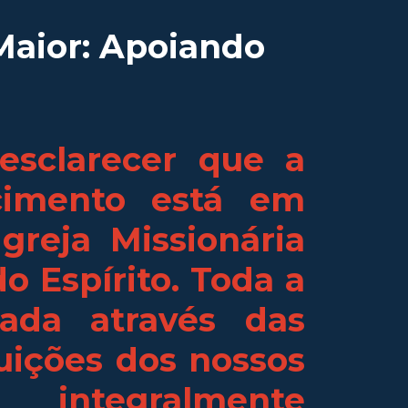
Maior: Apoiando
esclarecer que a
cimento está em
greja Missionária
do Espírito. Toda a
rada através das
uições dos nossos
 integralmente