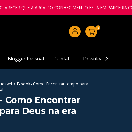
R QUE A ARCA DO CONHECIMENTO ESTÁ EM PARCERIA COM A IGR
0
Blogger Pessoal
Contato
Downloads
Pergu
údavel
>
E-book- Como Encontrar tempo para
al
- Como Encontrar
para Deus na era