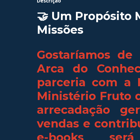
Descrição
🤝 Um Propósito 
Missões
Gostaríamos de 
Arca do Conhe
parceria com a I
Ministério Fruto 
arrecadação ge
vendas e contrib
e-books será