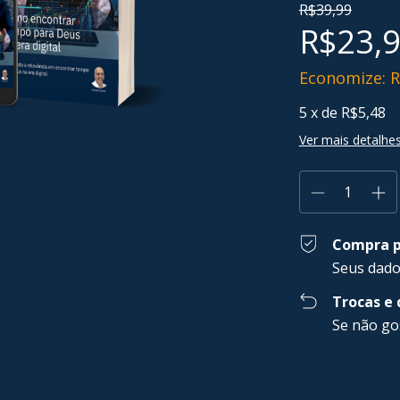
R$39,99
R$23,
Economize:
R
5
x de
R$5,48
Ver mais detalhe
Compra p
Seus dado
Trocas e
Se não go