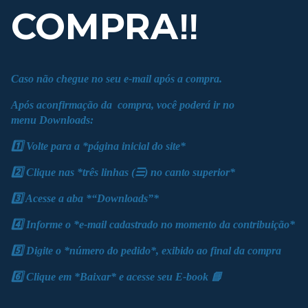
COMPRA‼️
Caso não chegue no seu e-mail após a compra.
Após aconfirmação da compra, você poderá ir no
menu
Downloads:
1️⃣ Volte para a *página inicial do site*
2️⃣ Clique nas *três linhas (☰) no canto superior*
3️⃣ Acesse a aba *“Downloads”*
4️⃣ Informe o *e-mail cadastrado no momento da contribuição*
5️⃣ Digite o *número do pedido*, exibido ao final da compra
6️⃣ Clique em *Baixar* e acesse seu E-book 📘