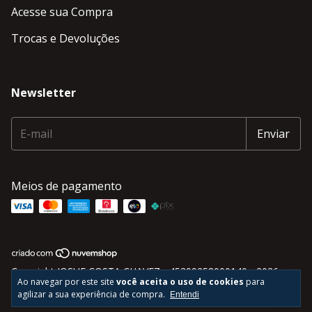
Acesse sua Compra
Trocas e Devoluções
Newsletter
Meios de pagamento
Copyright JOSUE COSTA CHAVEZ - 45399258000140 - 2026.
Ao navegar por este site
você aceita o uso de cookies
para
Todos os direitos reservados.
agilizar a sua experiência de compra.
Entendi