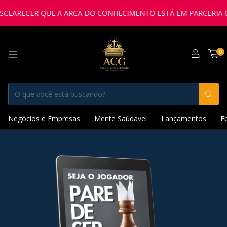
LARECER QUE A ARCA DO CONHECIMENTO ESTÁ EM PARCERIA COM
0
Negócios e Empresas
Mente Saúdavel
Lançamentos
E