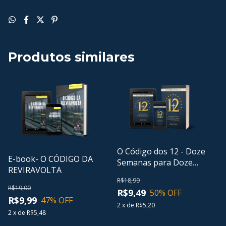
Produtos similares
O Código dos 12 - Doze
E-book- O CÓDIGO DA
Semanas para Doze
REVIRAVOLTA
Meses do ano
R$18,99
R$19,00
R$9,49
50
% OFF
R$9,99
47
% OFF
2
x
de
R$5,20
2
x
de
R$5,48