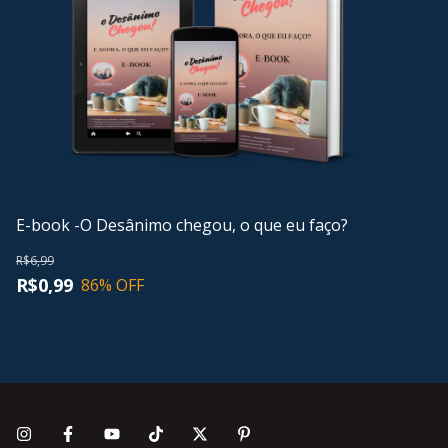
E
Gr
E-book -O Desânimo chegou, o que eu faço?
R$
R$6,99
R
R$0,99
86
% OFF